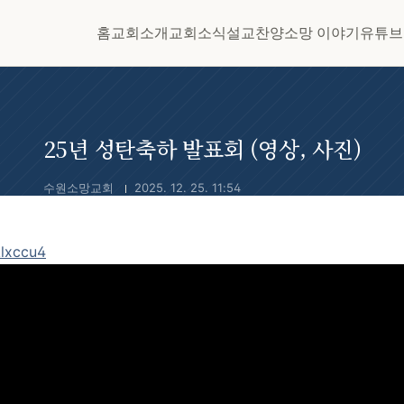
홈
교회소개
교회소식
설교
찬양
소망 이야기
유튜브
25년 성탄축하 발표회 (영상, 사진)
수원소망교회
2025. 12. 25. 11:54
klxccu4